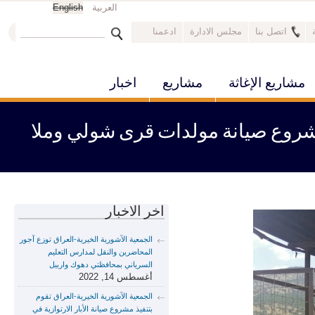
العربية
English
‏ابحث ‏
اتصل بنا
مجلس الادارة
ادعمنا
استمارة البحث
مشاريع الإغاثة
مشاريع
اخبار
 مشروع صيانة مولدات قرى شولي وملا
اخر الاخبار
الجمعية الآشورية الخيرية-العراق توزع آجور
المحاضرين والنقل لمدارس التعليم
السرياني بمحافظتي دهوك واربيل
أغسطس 14, 2022
الجمعية الآشورية الخيرية-العراق تقوم
بتنفيذ مشروع صيانة الأبار الارتوازية في