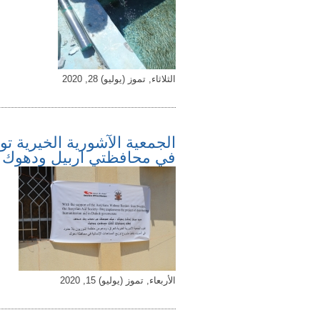
الثلاثاء, تموز (يوليو) 28, 2020
الجمعية الآشورية الخيرية تو
في محافظتي اربيل ودهوك
الأربعاء, تموز (يوليو) 15, 2020